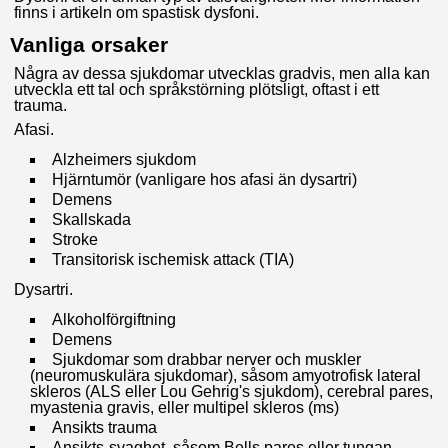
finns i artikeln om spastisk dysfoni.
Vanliga orsaker
Några av dessa sjukdomar utvecklas gradvis, men alla kan
utveckla ett tal och språkstörning plötsligt, oftast i ett
trauma.
Afasi.
Alzheimers sjukdom
Hjärntumör (vanligare hos afasi än dysartri)
Demens
Skallskada
Stroke
Transitorisk ischemisk attack (TIA)
Dysartri.
Alkoholförgiftning
Demens
Sjukdomar som drabbar nerver och muskler
(neuromuskulära sjukdomar), såsom amyotrofisk lateral
skleros (ALS eller Lou Gehrig's sjukdom), cerebral pares,
myastenia gravis, eller multipel skleros (ms)
Ansikts trauma
Ansikts-svaghet, såsom Bells pares eller tungan