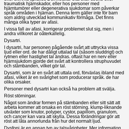
traumatisk hjärnskador, eller hos personer med
hjärntumörer eller degenerativa sjukdomar som påverkar
språk områden i hjärnan. Denna term gäller inte för barn
som aldrig utvecklad kommunikativ förmåga. Det finns
många olika typer av afasi.
I vissa fall av afasi, korrigerar problemet slut sig, men i
andra villkoret är oåterkallelig.
Dysartri.
I dysartri, har personen pågående svårt att uttrycka vissa
ljud eller ord. de har dåligt uttalad tal (såsom sluddrigt) och
rytmen eller hastighet tal ändras. oftast har en nerv eller
hjärnsjukdom gjorde det svårt att kontrollera struphuvudet
och stämbanden, vilket gör tal.
Dysartri, som är en svårt att uttala ord, förväxlas ibland med
afasi, vilket är en svårighet som producerar språk. de har
olika orsaker.
Personer med dysartri kan också ha problem att svälja.
Röst störningar.
Något som ändrar formen på stämbanden eller sitt sätt att
arbeta kommer att orsaka en röst störning. klump-liknande
utväxter som knutor, polyper, cystor, papillom, granulom,
och cancer kan vara att skylla. Dessa förändringar gör att
röst att låta annorlunda från hur det normalt ljud.
Dysfoni är en annan typ av talsvårigheter. Mer information