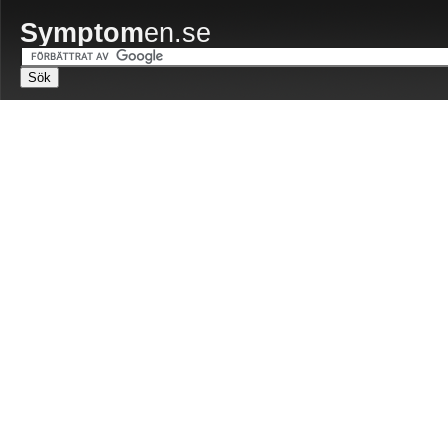
Symptom
en.se