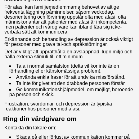
För afasi kan familjemedlemmarna behovet av att ge
frekventa läggning påminnelser, såsom veckodag.
desorientering och förvirring uppstår ofta med afasi. ofta
människor antar att patienter med afasi är inkompetenta.
men patienter och vårdgivare kan ibland lära sig icke-
verbala sätt att kommunicera.
Erkännande och behandling av depression är också viktigt
för personer med grava tal-och språkstörningar.
Det är viktigt att upprätthålla en avslappnad, lugn miljö och
hålla externa stimuli till ett minimum.
Tala i normal samtalston (detta villkor inte är en
förhandling eller känslomässiga problem).
Använda enkla fraser för att undvika missförstånd.
Ta inte för givet att den drabbade personen förstår.
Ge kommunikationshjälpmedel, om möjligt, beroende
på person och skick.
Frustration, svordomar, och depression är typiska
reaktioner hos personer med afasi.
Ring din vårdgivare om
Kontakta din läkare om:
Skada på eller förlust av kommunikation kommer på