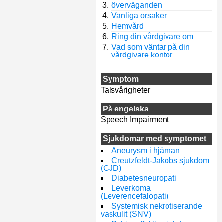
överväganden
Vanliga orsaker
Hemvård
Ring din vårdgivare om
Vad som väntar på din
vårdgivare kontor
Symptom
Talsvårigheter
På engelska
Speech Impairment
Sjukdomar med symptomet
Aneurysm i hjärnan
Creutzfeldt-Jakobs sjukdom
(CJD)
Diabetesneuropati
Leverkoma
(Leverencefalopati)
Systemisk nekrotiserande
vaskulit (SNV)