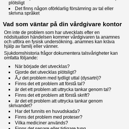
plötsligt
Det finns någon oförklarlig försämring av tal eller
skrivna språket
Vad som väntar på din vårdgivare kontor
Om inte de problem som har utvecklats efter en
nödsituation händelsen kommer vårdgivaren ta anamnes
och utföra en fysisk undersökning. anamnes kan kräva
hjälp av familj eller vänner.
Sjukdomshistoria frågor dokumentera talsvårigheter kan
omfatta följande:
När började det utvecklas?
Gjorde det utvecklas plötsligt?
Ã„r det problem med tydligt uttal (dysartri)?
Finns det ett problem att förstå tal?
är det ett problem att uttrycka tankar genom tal?
Finns det ett problem att förstå skrift?
är det ett problem att uttrycka tankar genom
skrivandet?
Har det funnits en huvudskada?
Finns det problem med proteser?
Vilka mediciner används?
Finns det senare eller tidigare tung