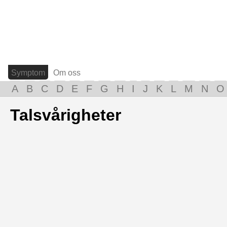
Symptom
Om oss
A
B
C
D
E
F
G
H
I
J
K
L
M
N
O
Talsvårigheter