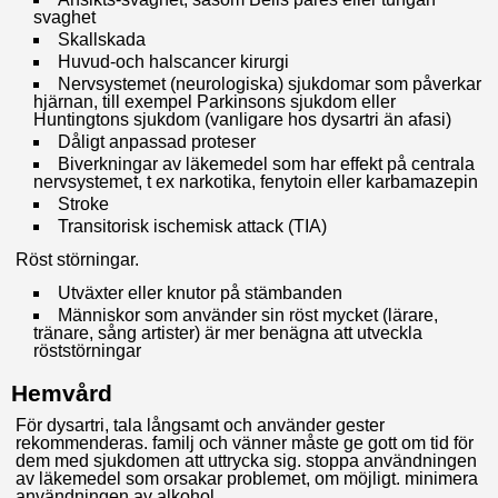
svaghet
Skallskada
Huvud-och halscancer kirurgi
Nervsystemet (neurologiska) sjukdomar som påverkar
hjärnan, till exempel Parkinsons sjukdom eller
Huntingtons sjukdom (vanligare hos dysartri än afasi)
Dåligt anpassad proteser
Biverkningar av läkemedel som har effekt på centrala
nervsystemet, t ex narkotika, fenytoin eller karbamazepin
Stroke
Transitorisk ischemisk attack (TIA)
Röst störningar.
Utväxter eller knutor på stämbanden
Människor som använder sin röst mycket (lärare,
tränare, sång artister) är mer benägna att utveckla
röststörningar
Hemvård
För dysartri, tala långsamt och använder gester
rekommenderas. familj och vänner måste ge gott om tid för
dem med sjukdomen att uttrycka sig. stoppa användningen
av läkemedel som orsakar problemet, om möjligt. minimera
användningen av alkohol.