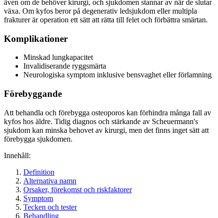
även om de behöver kirurgi, och sjukdomen stannar av när de slutar
växa. Om kyfos beror på degenerativ ledsjukdom eller multipla
frakturer är operation ett sätt att rätta till felet och förbättra smärtan.
Komplikationer
Minskad lungkapacitet
Invalidiserande ryggsmärta
Neurologiska symptom inklusive bensvaghet eller förlamning
Förebyggande
Att behandla och förebygga osteoporos kan förhindra många fall av
kyfos hos äldre. Tidig diagnos och stärkande av Scheuermann's
sjukdom kan minska behovet av kirurgi, men det finns inget sätt att
förebygga sjukdomen.
Innehåll:
Definition
Alternativa namn
Orsaker, förekomst och riskfaktorer
Symptom
Tecken och tester
Behandling