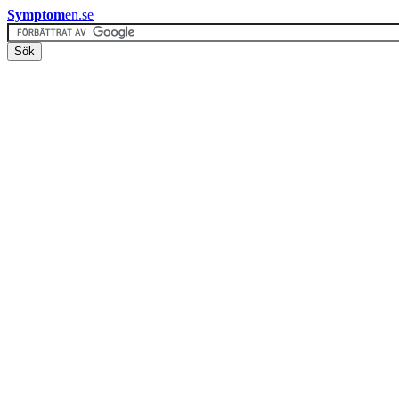
Symptom
en.se