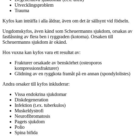
Utvecklingsproblem
Trauma
Kyfos kan inträffa i alla åldrar, även om det är sällsynt vid födseln.
Ungdomskyfos, även känd som Scheuermanns sjukdom, orsakas av
fastlåsning av flera ben i ryggraden (kotorna). Orsaken till
Scheuermanns sjukdom är okänd.
Hos vuxna kan kyfos vara ett resultat av:
Frakturer orsakade av benskörhet (osteoporos
kompressionsfrakturer)
Glidning av en ryggkota framåt på en annan (spondylolistes)
Andra orsaker till kyfos inkluderar:
Vissa endokrina sjukdomar
Diskdegeneration
Infektion (t.ex. tuberkulos)
Muskeldystrofi
Neurofibromatosis
Pagets sjukdom
Polio
Spina bifida