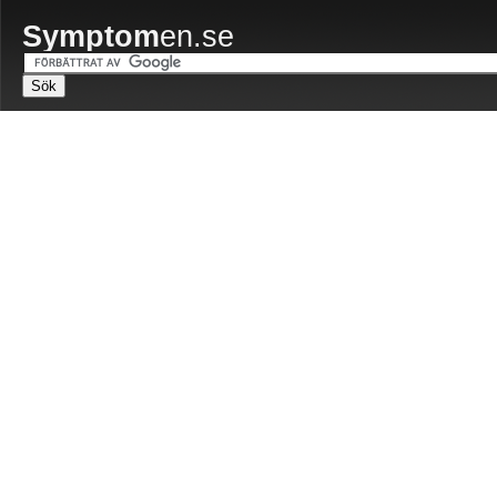
Symptom
en.se