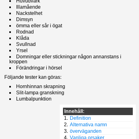
Huvudvärk
Illamående
Nackstelhet
Dimsyn
ömma eller sår i ögat
Rodnad
Klåda
Svullnad
Yrsel
Domningar eller stickningar någon annanstans i
kroppen
Förändringar i hörsel
Följande tester kan göras:
Hornhinnan skrapning
Slit-lampa granskning
Lumbalpunktion
Innehåll:
Definition
Alternativa namn
överväganden
Vanliga orsaker