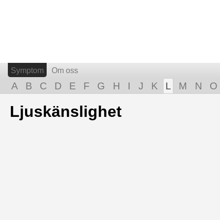
Symptom
Om oss
A
B
C
D
E
F
G
H
I
J
K
L
M
N
O
Ljuskänslighet