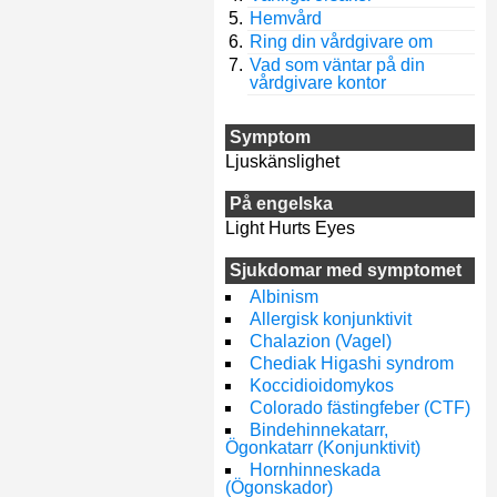
Hemvård
Ring din vårdgivare om
Vad som väntar på din
vårdgivare kontor
Symptom
Ljuskänslighet
På engelska
Light Hurts Eyes
Sjukdomar med symptomet
Albinism
Allergisk konjunktivit
Chalazion (Vagel)
Chediak Higashi syndrom
Koccidioidomykos
Colorado fästingfeber (CTF)
Bindehinnekatarr,
Ögonkatarr (Konjunktivit)
Hornhinneskada
(Ögonskador)