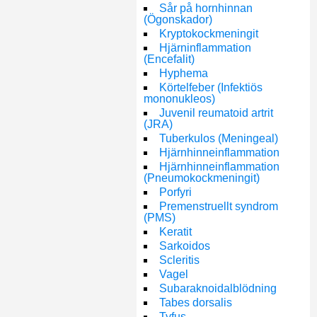
Sår på hornhinnan
(Ögonskador)
Kryptokockmeningit
Hjärninflammation
(Encefalit)
Hyphema
Körtelfeber (Infektiös
mononukleos)
Juvenil reumatoid artrit
(JRA)
Tuberkulos (Meningeal)
Hjärnhinneinflammation
Hjärnhinneinflammation
(Pneumokockmeningit)
Porfyri
Premenstruellt syndrom
(PMS)
Keratit
Sarkoidos
Scleritis
Vagel
Subaraknoidalblödning
Tabes dorsalis
Tyfus