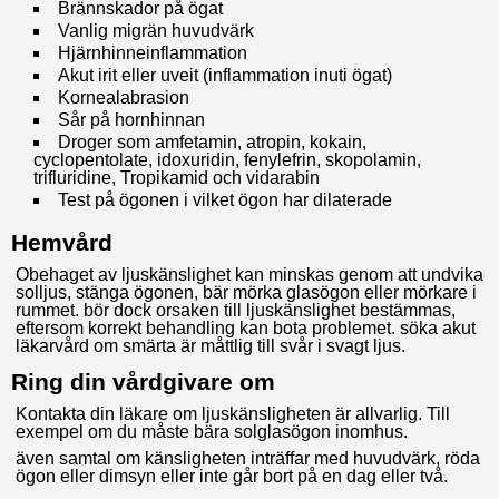
Brännskador på ögat
Vanlig migrän huvudvärk
Hjärnhinneinflammation
Akut irit eller uveit (inflammation inuti ögat)
Kornealabrasion
Sår på hornhinnan
Droger som amfetamin, atropin, kokain,
cyclopentolate, idoxuridin, fenylefrin, skopolamin,
trifluridine, Tropikamid och vidarabin
Test på ögonen i vilket ögon har dilaterade
Hemvård
Obehaget av ljuskänslighet kan minskas genom att undvika
solljus, stänga ögonen, bär mörka glasögon eller mörkare i
rummet. bör dock orsaken till ljuskänslighet bestämmas,
eftersom korrekt behandling kan bota problemet. söka akut
läkarvård om smärta är måttlig till svår i svagt ljus.
Ring din vårdgivare om
Kontakta din läkare om ljuskänsligheten är allvarlig. Till
exempel om du måste bära solglasögon inomhus.
även samtal om känsligheten inträffar med huvudvärk, röda
ögon eller dimsyn eller inte går bort på en dag eller två.