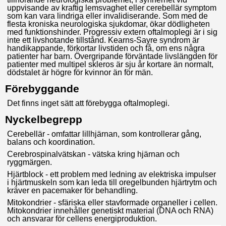
uppvisande av kraftig lemsvaghet eller cerebellär symptom
som kan vara lindriga eller invalidiserande. Som med de
flesta kroniska neurologiska sjukdomar, ökar dödligheten
med funktionshinder. Progressiv extern oftalmoplegi är i sig
inte ett livshotande tillstånd. Kearns-Sayre syndrom är
handikappande, förkortar livstiden och få, om ens några
patienter har barn. Övergripande förväntade livslängden för
patienter med multipel skleros är sju år kortare än normalt,
dödstalet är högre för kvinnor än för män.
Förebyggande
Det finns inget sätt att förebygga oftalmoplegi.
Nyckelbegrepp
Cerebellär - omfattar lillhjärnan, som kontrollerar gång,
balans och koordination.
Cerebrospinalvätskan - vätska kring hjärnan och
ryggmärgen.
Hjärtblock - ett problem med ledning av elektriska impulser
i hjärtmuskeln som kan leda till oregelbunden hjärtrytm och
kräver en pacemaker för behandling.
Mitokondrier - sfäriska eller stavformade organeller i cellen.
Mitokondrier innehåller genetiskt material (DNA och RNA)
och ansvarar för cellens energiproduktion.