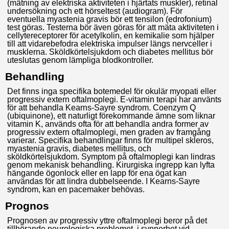
(mätning av elektriska aktiviteten i hjärtats muskler), retinal
undersökning och ett hörseltest (audiogram). För
eventuella myastenia gravis bör ett tensilon (edrofonium)
test göras. Testerna bör även göras för att mäta aktiviteten i
cellytereceptorer för acetylkolin, en kemikalie som hjälper
till att vidarebefodra elektriska impulser längs nervceller i
musklerna. Sköldkörtelsjukdom och diabetes mellitus bör
uteslutas genom lämpliga blodkontroller.
Behandling
Det finns inga specifika botemedel för okulär myopati eller
progressiv extern oftalmoplegi. E-vitamin terapi har använts
för att behandla Kearns-Sayre syndrom. Coenzym Q
(ubiquinone), ett naturligt förekommande ämne som liknar
vitamin K, används ofta för att behandla andra former av
progressiv extern oftalmoplegi, men graden av framgång
varierar. Specifika behandlingar finns för multipel skleros,
myastenia gravis, diabetes mellitus, och
sköldkörtelsjukdom. Symptom på oftalmoplegi kan lindras
genom mekanisk behandling. Kirurgiska ingrepp kan lyfta
hängande ögonlock eller en lapp för ena ögat kan
användas för att lindra dubbelseende. I Kearns-Sayre
syndrom, kan en pacemaker behövas.
Prognos
Prognosen av progressiv yttre oftalmoplegi beror på det
tillhörande neurologiska problemet, i synnerhet vid