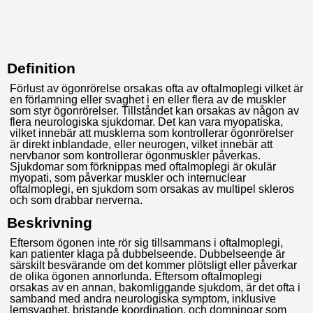
Definition
Förlust av ögonrörelse orsakas ofta av oftalmoplegi vilket är
en förlamning eller svaghet i en eller flera av de muskler
som styr ögonrörelser. Tillståndet kan orsakas av någon av
flera neurologiska sjukdomar. Det kan vara myopatiska,
vilket innebär att musklerna som kontrollerar ögonrörelser
är direkt inblandade, eller neurogen, vilket innebär att
nervbanor som kontrollerar ögonmuskler påverkas.
Sjukdomar som förknippas med oftalmoplegi är okulär
myopati, som påverkar muskler och internuclear
oftalmoplegi, en sjukdom som orsakas av multipel skleros
och som drabbar nerverna.
Beskrivning
Eftersom ögonen inte rör sig tillsammans i oftalmoplegi,
kan patienter klaga på dubbelseende. Dubbelseende är
särskilt besvärande om det kommer plötsligt eller påverkar
de olika ögonen annorlunda. Eftersom oftalmoplegi
orsakas av en annan, bakomliggande sjukdom, är det ofta i
samband med andra neurologiska symptom, inklusive
lemsvaghet, bristande koordination, och domningar som