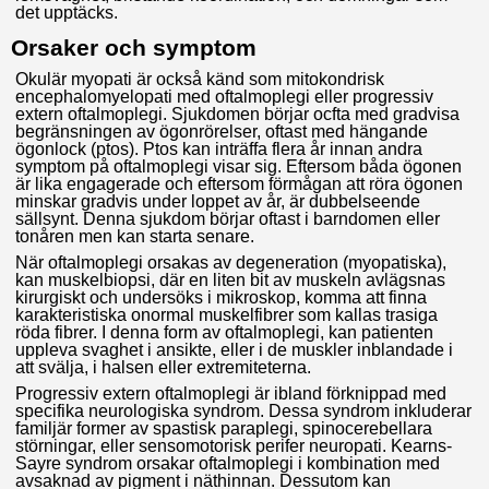
det upptäcks.
Orsaker och symptom
Okulär myopati är också känd som mitokondrisk
encephalomyelopati med oftalmoplegi eller progressiv
extern oftalmoplegi. Sjukdomen börjar ocfta med gradvisa
begränsningen av ögonrörelser, oftast med hängande
ögonlock (ptos). Ptos kan inträffa flera år innan andra
symptom på oftalmoplegi visar sig. Eftersom båda ögonen
är lika engagerade och eftersom förmågan att röra ögonen
minskar gradvis under loppet av år, är dubbelseende
sällsynt. Denna sjukdom börjar oftast i barndomen eller
tonåren men kan starta senare.
När oftalmoplegi orsakas av degeneration (myopatiska),
kan muskelbiopsi, där en liten bit av muskeln avlägsnas
kirurgiskt och undersöks i mikroskop, komma att finna
karakteristiska onormal muskelfibrer som kallas trasiga
röda fibrer. I denna form av oftalmoplegi, kan patienten
uppleva svaghet i ansikte, eller i de muskler inblandade i
att svälja, i halsen eller extremiteterna.
Progressiv extern oftalmoplegi är ibland förknippad med
specifika neurologiska syndrom. Dessa syndrom inkluderar
familjär former av spastisk paraplegi, spinocerebellara
störningar, eller sensomotorisk perifer neuropati. Kearns-
Sayre syndrom orsakar oftalmoplegi i kombination med
avsaknad av pigment i näthinnan. Dessutom kan