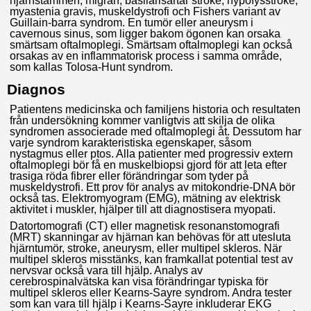
hjärnstammen, migrän, basilarisartär stroke, hypofysstroke,
myastenia gravis, muskeldystrofi och Fishers variant av
Guillain-barra syndrom. En tumör eller aneurysm i
cavernous sinus, som ligger bakom ögonen kan orsaka
smärtsam oftalmoplegi. Smärtsam oftalmoplegi kan också
orsakas av en inflammatorisk process i samma område,
som kallas Tolosa-Hunt syndrom.
Diagnos
Patientens medicinska och familjens historia och resultaten
från undersökning kommer vanligtvis att skilja de olika
syndromen associerade med oftalmoplegi åt. Dessutom har
varje syndrom karakteristiska egenskaper, såsom
nystagmus eller ptos. Alla patienter med progressiv extern
oftalmoplegi bör få en muskelbiopsi gjord för att leta efter
trasiga röda fibrer eller förändringar som tyder på
muskeldystrofi. Ett prov för analys av mitokondrie-DNA bör
också tas. Elektromyogram (EMG), mätning av elektrisk
aktivitet i muskler, hjälper till att diagnostisera myopati.
Datortomografi (CT) eller magnetisk resonanstomografi
(MRT) skanningar av hjärnan kan behövas för att utesluta
hjärntumör, stroke, aneurysm, eller multipel skleros. När
multipel skleros misstänks, kan framkallat potential test av
nervsvar också vara till hjälp. Analys av
cerebrospinalvätska kan visa förändringar typiska för
multipel skleros eller Kearns-Sayre syndrom. Andra tester
som kan vara till hjälp i Kearns-Sayre inkluderar EKG