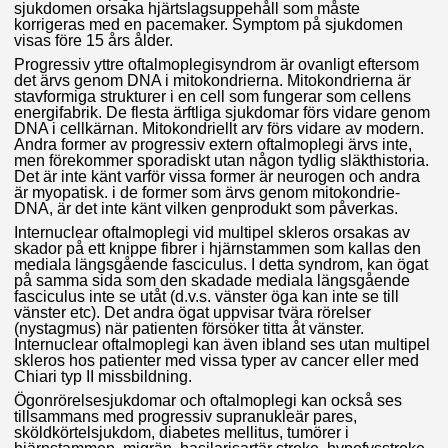
sjukdomen orsaka hjärtslagsuppehåll som måste
korrigeras med en pacemaker. Symptom på sjukdomen
visas före 15 års ålder.
Progressiv yttre oftalmoplegisyndrom är ovanligt eftersom
det ärvs genom DNA i mitokondrierna. Mitokondrierna är
stavformiga strukturer i en cell som fungerar som cellens
energifabrik. De flesta ärftliga sjukdomar förs vidare genom
DNA i cellkärnan. Mitokondriellt arv förs vidare av modern.
Andra former av progressiv extern oftalmoplegi ärvs inte,
men förekommer sporadiskt utan någon tydlig släkthistoria.
Det är inte känt varför vissa former är neurogen och andra
är myopatisk. i de former som ärvs genom mitokondrie-
DNA, är det inte känt vilken genprodukt som påverkas.
Internuclear oftalmoplegi vid multipel skleros orsakas av
skador på ett knippe fibrer i hjärnstammen som kallas den
mediala längsgående fasciculus. I detta syndrom, kan ögat
på samma sida som den skadade mediala längsgående
fasciculus inte se utåt (d.v.s. vänster öga kan inte se till
vänster etc). Det andra ögat uppvisar tvära rörelser
(nystagmus) när patienten försöker titta åt vänster.
Internuclear oftalmoplegi kan även ibland ses utan multipel
skleros hos patienter med vissa typer av cancer eller med
Chiari typ II missbildning.
Ögonrörelsesjukdomar och oftalmoplegi kan också ses
tillsammans med progressiv supranukleär pares,
sköldkörtelsjukdom, diabetes mellitus, tumörer i