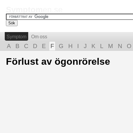
Symptom
en.se
Symptom
Om oss
A
B
C
D
E
F
G
H
I
J
K
L
M
N
O
Förlust av ögonrörelse