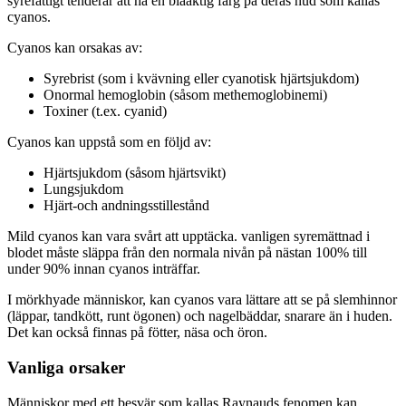
syrefattigt tenderar att ha en blåaktig färg på deras hud som kallas
cyanos.
Cyanos kan orsakas av:
Syrebrist (som i kvävning eller cyanotisk hjärtsjukdom)
Onormal hemoglobin (såsom methemoglobinemi)
Toxiner (t.ex. cyanid)
Cyanos kan uppstå som en följd av:
Hjärtsjukdom (såsom hjärtsvikt)
Lungsjukdom
Hjärt-och andningsstillestånd
Mild cyanos kan vara svårt att upptäcka. vanligen syremättnad i
blodet måste släppa från den normala nivån på nästan 100% till
under 90% innan cyanos inträffar.
I mörkhyade människor, kan cyanos vara lättare att se på slemhinnor
(läppar, tandkött, runt ögonen) och nagelbäddar, snarare än i huden.
Det kan också finnas på fötter, näsa och öron.
Vanliga orsaker
Människor med ett besvär som kallas Raynauds fenomen kan