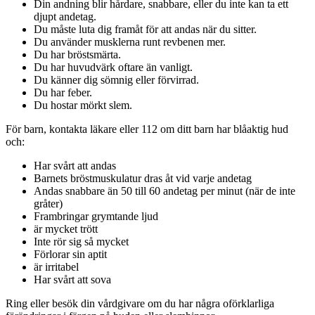
Din andning blir hårdare, snabbare, eller du inte kan ta ett
djupt andetag.
Du måste luta dig framåt för att andas när du sitter.
Du använder musklerna runt revbenen mer.
Du har bröstsmärta.
Du har huvudvärk oftare än vanligt.
Du känner dig sömnig eller förvirrad.
Du har feber.
Du hostar mörkt slem.
För barn, kontakta läkare eller 112 om ditt barn har blåaktig hud
och:
Har svårt att andas
Barnets bröstmuskulatur dras åt vid varje andetag
Andas snabbare än 50 till 60 andetag per minut (när de inte
gråter)
Frambringar grymtande ljud
är mycket trött
Inte rör sig så mycket
Förlorar sin aptit
är irritabel
Har svårt att sova
Ring eller besök din vårdgivare om du har några oförklarliga