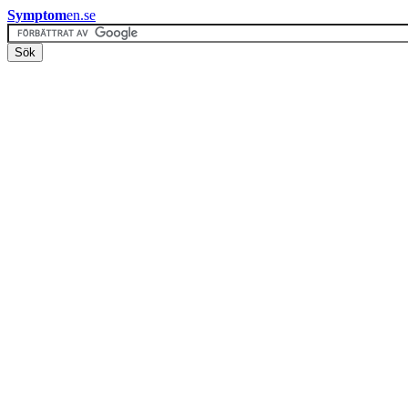
Symptom
en.se