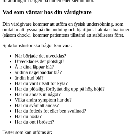
förändringar i färgen på huden eller slemhinnor.
Vad som väntar hos din vårdgivare
Din vårdgivare kommer att utföra en fysisk undersökning, som
omfattar att lyssna på din andning och hjärtljud. I akuta situationer
(såsom chock), kommer patientens tillstånd att stabiliseras först.
Sjukdomshistoriska frågor kan vara:
När började det utvecklas?
Utvecklades det plötsligt?
Ã„r dina läppar blå?
är dina nagelbäddar blå?
är din hud blå?
Har du varit utsatt för kyla?
Har du plötsligt förflyttat dig upp på hög höjd?
Har du andats in något?
Vilka andra symptom har du?
Har du svårt att andas?
Har du fotleds fot eller ben svullnad?
Har du hosta?
Har du ont i bröstet?
Tester som kan utföras är: