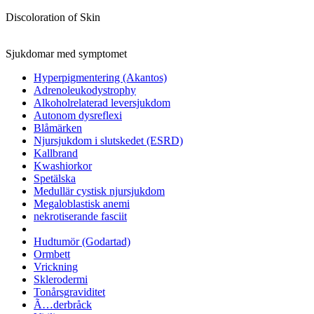
Discoloration of Skin
Sjukdomar med symptomet
Hyperpigmentering (Akantos)
Adrenoleukodystrophy
Alkoholrelaterad leversjukdom
Autonom dysreflexi
Blåmärken
Njursjukdom i slutskedet (ESRD)
Kallbrand
Kwashiorkor
Spetälska
Medullär cystisk njursjukdom
Megaloblastisk anemi
nekrotiserande fasciit
Hudtumör (Godartad)
Ormbett
Vrickning
Sklerodermi
Tonårsgraviditet
Ã…derbråck