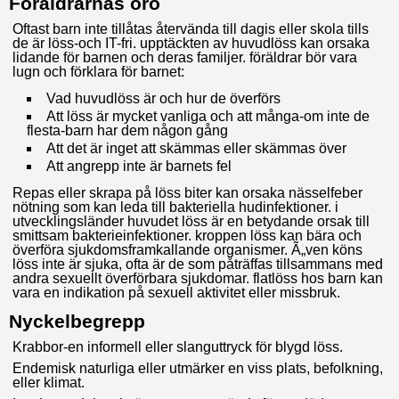
Föräldrarnas oro
Oftast barn inte tillåtas återvända till dagis eller skola tills
de är löss-och IT-fri. upptäckten av huvudlöss kan orsaka
lidande för barnen och deras familjer. föräldrar bör vara
lugn och förklara för barnet:
Vad huvudlöss är och hur de överförs
Att löss är mycket vanliga och att många-om inte de
flesta-barn har dem någon gång
Att det är inget att skämmas eller skämmas över
Att angrepp inte är barnets fel
Repas eller skrapa på löss biter kan orsaka nässelfeber
nötning som kan leda till bakteriella hudinfektioner. i
utvecklingsländer huvudet löss är en betydande orsak till
smittsam bakterieinfektioner. kroppen löss kan bära och
överföra sjukdomsframkallande organismer. Ã„ven köns
löss inte är sjuka, ofta är de som påträffas tillsammans med
andra sexuellt överförbara sjukdomar. flatlöss hos barn kan
vara en indikation på sexuell aktivitet eller missbruk.
Nyckelbegrepp
Krabbor-en informell eller slanguttryck för blygd löss.
Endemisk naturliga eller utmärker en viss plats, befolkning,
eller klimat.