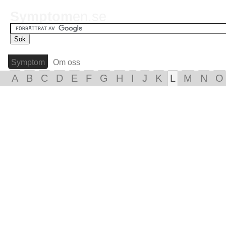
Symptom
en.se
Symptom
Om oss
A
B
C
D
E
F
G
H
I
J
K
L
M
N
O