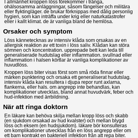
I allmänhet kroppen löss förekommer i trånga,
ohälsosamma anläggningar, såsom fängelser och militära
eller flyktingläger. de brukar förknippas med dålig personlig
hygien, som kan inträffa under krig eller naturkatastrofer
eller i kallt klimat. de är vanliga bland de hemlösa.
Orsaker och symptom
Löss kännetecknas av intensiv klåda som orsakas av en
allergisk reaktion av ett toxin i löss saliv. Klådan kan störa
sömnen och koncentration. upprepade bett kan leda till
generaliserade hudutslag eller inflammation. svullnad eller
inflammation i halsen körtlar är vanliga komplikationer av
huvudlöss.
Kroppen löss biter visas först som små röda finnar eller
märken punktering och orsaka ett generaliserat hudutslag.
intensiv klåda kan resultera i djupa repor runt axlarna,
flankerna, eller hals. om angrepp inte behandlas, kan
komplikationer utvecklas, bland annat huvudvärk, feber och
hud-infektion med ärrbildning.
När att ringa doktorn
En läkare kan behöva skilja mellan kropp löss och skabb
(en sjukdom orsakad av hud kvalster) och mellan blygd
löss och eksem (en hudsjukdom). läkare bör konsulteras
om komplikationer utvecklas från en löss angrepp eller om
ett barn kontrakt en bakteriell infektion från att repa biter.