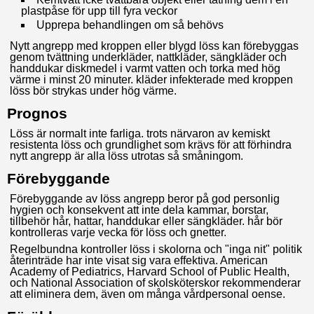
plastpåse för upp till fyra veckor
Upprepa behandlingen om så behövs
Nytt angrepp med kroppen eller blygd löss kan förebyggas
genom tvättning underkläder, nattkläder, sängkläder och
handdukar diskmedel i varmt vatten och torka med hög
värme i minst 20 minuter. kläder infekterade med kroppen
löss bör strykas under hög värme.
Prognos
Löss är normalt inte farliga. trots närvaron av kemiskt
resistenta löss och grundlighet som krävs för att förhindra
nytt angrepp är alla löss utrotas så småningom.
Förebyggande
Förebyggande av löss angrepp beror på god personlig
hygien och konsekvent att inte dela kammar, borstar,
tillbehör hår, hattar, handdukar eller sängkläder. hår bör
kontrolleras varje vecka för löss och gnetter.
Regelbundna kontroller löss i skolorna och "inga nit" politik
återinträde har inte visat sig vara effektiva. American
Academy of Pediatrics, Harvard School of Public Health,
och National Association of skolsköterskor rekommenderar
att eliminera dem, även om många vårdpersonal oense.