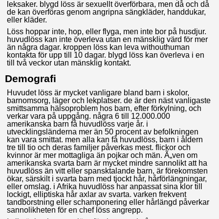
leksaker. blygd löss är sexuellt överförbara, men då och då
de kan överföras genom angripna sängkläder, handdukar,
eller kläder.
Löss hoppar inte, hop, eller flyga, men inte bor på husdjur.
huvudlöss kan inte överleva utan en mänsklig värd för mer
än några dagar. kroppen löss kan leva withouthuman
kontakta för upp till 10 dagar. blygd löss kan överleva i en
till två veckor utan mänsklig kontakt.
Demografi
Huvudet löss är mycket vanligare bland barn i skolor,
barnomsorg, läger och lekplatser. de är den näst vanligaste
smittsamma hälsoproblem hos barn, efter förkylning, och
verkar vara på uppgång. några 6 till 12.000.000
amerikanska barn få huvudlöss varje år. i
utvecklingsländerna mer än 50 procent av befolkningen
kan vara smittat. men alla kan få huvudlöss, barn i åldern
tre till tio och deras familjer påverkas mest. flickor och
kvinnor är mer mottagliga än pojkar och män. Ã„ven om
amerikanska svarta barn är mycket mindre sannolikt att ha
huvudlöss än vitt eller spansktalande barn, är förekomsten
ökar, särskilt i svarta barn med tjockt hår, hårförlängningar,
eller omslag. i Afrika huvudlöss har anpassat sina klor till
lockigt, elliptiska hår axlar av svarta. varken frekvent
tandborstning eller schamponering eller hårlängd påverkar
sannolikheten för en chef löss angrepp.