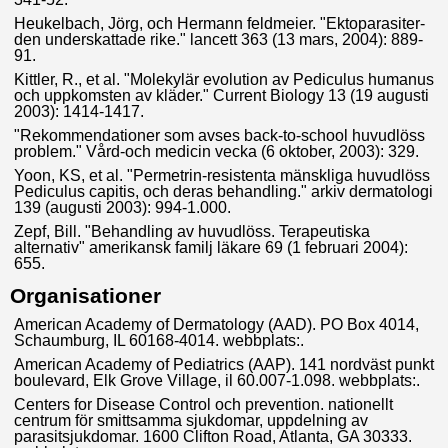
Heukelbach, Jörg, och Hermann feldmeier. "Ektoparasiter-
den underskattade rike." lancett 363 (13 mars, 2004): 889-
91.
Kittler, R., et al. "Molekylär evolution av Pediculus humanus
och uppkomsten av kläder." Current Biology 13 (19 augusti
2003): 1414-1417.
"Rekommendationer som avses back-to-school huvudlöss
problem." Vård-och medicin vecka (6 oktober, 2003): 329.
Yoon, KS, et al. "Permetrin-resistenta mänskliga huvudlöss
Pediculus capitis, och deras behandling." arkiv dermatologi
139 (augusti 2003): 994-1.000.
Zepf, Bill. "Behandling av huvudlöss. Terapeutiska
alternativ" amerikansk familj läkare 69 (1 februari 2004):
655.
Organisationer
American Academy of Dermatology (AAD). PO Box 4014,
Schaumburg, IL 60168-4014. webbplats:
.
American Academy of Pediatrics (AAP). 141 nordväst punkt
boulevard, Elk Grove Village, il 60.007-1.098. webbplats:
.
Centers for Disease Control och prevention. nationellt
centrum för smittsamma sjukdomar, uppdelning av
parasitsjukdomar. 1600 Clifton Road, Atlanta, GA 30333.