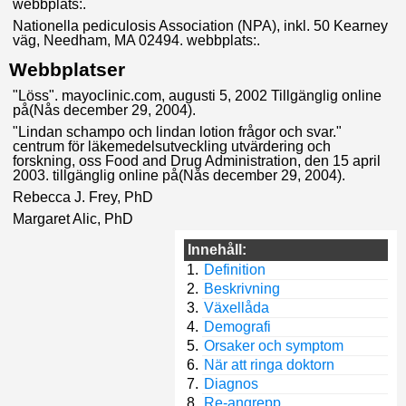
webbplats:
.
Nationella pediculosis Association (NPA), inkl. 50 Kearney
väg, Needham, MA 02494. webbplats:
.
Webbplatser
"Löss". mayoclinic.com, augusti 5, 2002 Tillgänglig online
på
(Nås december 29, 2004).
"Lindan schampo och lindan lotion frågor och svar."
centrum för läkemedelsutveckling utvärdering och
forskning, oss Food and Drug Administration, den 15 april
2003. tillgänglig online på
(Nås december 29, 2004).
Rebecca J. Frey, PhD
Margaret Alic, PhD
Innehåll:
Definition
Beskrivning
Växellåda
Demografi
Orsaker och symptom
När att ringa doktorn
Diagnos
Re-angrepp