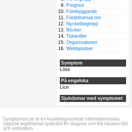
Prognos
Förebyggande
Föräldrarnas oro
Nyckelbegrepp
Böcker
Tidskrifter
Organisationer
Webbplatser
Symptom
Löss
På engelska
Lice
Sjukdomar med symptomet
Symptomen.se är en kvalitetsgranskad informationssida.
Uppsök legitimerad sjukvård för diagnos och följ läkares råd
och ordination.