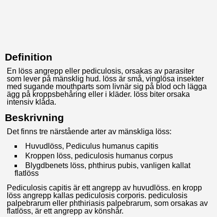
Definition
En löss angrepp eller pediculosis, orsakas av parasiter
som lever på mänsklig hud. löss är små, vinglösa insekter
med sugande mouthparts som livnär sig på blod och lägga
ägg på kroppsbehåring eller i kläder. löss biter orsaka
intensiv klåda.
Beskrivning
Det finns tre närstående arter av mänskliga löss:
Huvudlöss, Pediculus humanus capitis
Kroppen löss, pediculosis humanus corpus
Blygdbenets löss, phthirus pubis, vanligen kallat
flatlöss
Pediculosis capitis är ett angrepp av huvudlöss. en kropp
löss angrepp kallas pediculosis corporis. pediculosis
palpebrarum eller phthiriasis palpebrarum, som orsakas av
flatlöss, är ett angrepp av könshår.