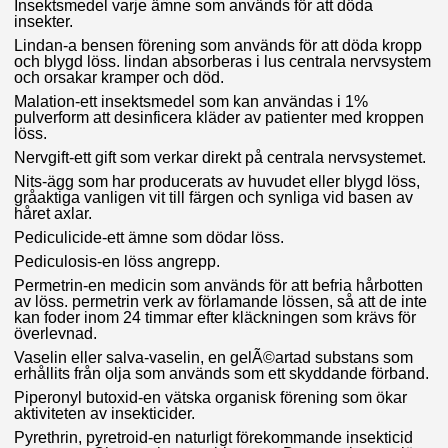
Insektsmedel varje ämne som används för att döda
insekter.
Lindan-a bensen förening som används för att döda kropp
och blygd löss. lindan absorberas i lus centrala nervsystem
och orsakar kramper och död.
Malation-ett insektsmedel som kan användas i 1%
pulverform att desinficera kläder av patienter med kroppen
löss.
Nervgift-ett gift som verkar direkt på centrala nervsystemet.
Nits-ägg som har producerats av huvudet eller blygd löss,
gråaktiga vanligen vit till färgen och synliga vid basen av
håret axlar.
Pediculicide-ett ämne som dödar löss.
Pediculosis-en löss angrepp.
Permetrin-en medicin som används för att befria hårbotten
av löss. permetrin verk av förlamande lössen, så att de inte
kan foder inom 24 timmar efter kläckningen som krävs för
överlevnad.
Vaselin eller salva-vaselin, en gelÃ©artad substans som
erhållits från olja som används som ett skyddande förband.
Piperonyl butoxid-en vätska organisk förening som ökar
aktiviteten av insekticider.
Pyrethrin, pyretroid-en naturligt förekommande insekticid