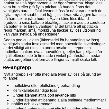
brukar ses på ögonbrynen eller ögonfransarna. blygd löss
vara brun eller grå flytta prickar på huden. finns det
vanligtvis bara ett fåtal levande löss är närvarande och de
flyttar mycket snabbt bort från ljus. deras vita äggen kan ses
på håret axlar nära huden. Ã„ven köns löss ibland
producera små, kallade blåaktiga fläckar maculae ceruleae
på bålen eller låren, vanligen är det lättare att upptäcka
repor märken. små, mörkbruna fläckar av löss utsöndring
kan vara synliga på underkläder.
Sedan pediculicides (läkemedel för behandling av löss)
vanligtvis starka insektsmedel med potentiella biverkningar
är det viktigt att utesluta andra orsaker till repor och
hudinflammation. ovala huvudlöss gnetter kan skiljas från
mjäll eftersom de är limmade i vinkel på hårstrået, medan
platta, oregelbundet formade flingor av mjäll skaka lätt.
Re-angrepp
Nytt angrepp sker ofta med alla typer av löss på grund av
följande:
Ineffektiva eller ofullständig behandling
Kemikaliebeständiga löss
Underlåtenhet att ta bort levande nits
Underlåtenhet att behandla alla smittade medlemmar i
hushållet och lekkamrater
Underlåtenhet att ta bort nits från kläder, sängkläder,