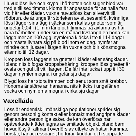
Huvudlöss live och krypa i hårbotten och suger blod var
tredje till sex timmar. klorna är anpassade för att hålla fast
vid hår eller kläder. vuxna huvudlöss kan silvervit till
rödbrun. de är ungefär storleken av ett sesamfrö. kvinnliga
löss lägger sina ägg i säckar som kallas gnetter som är
ungefär 0,04 i (1 mm) lång och limmas på axlarna av hår
nära hårbotten. under sin en månad livslängd en hona kan
lägga mer än 100 ägg. nymferna kläcks i tre till 14 dagar
och måste livnära sig på blod inom en dag. nymfer är
mindre och ljusare i färgen än vuxna och blir könsmogna
efter nio till 12 dagar.
Kroppen löss lägger sina gnetter i kläder eller sängkläder.
ibland nits bifogas kroppsbehåring. kroppen löss gnetter är
ovala och gul till vit i färgen. De får inte lucka i upp till 30
dagar. nymfer mogna i ungefär sju dagar.
Blygd löss har stora framben och ser ut som små krabbor.
Honorna är större än hanarna. nits kläcks i ungefär en
vecka och nymferna mogna i cirka sju dagar.
Växellåda
Löss är endemisk i mänskliga populationer sprider sig
genom personlig kontakt eller kontakt med angripna kläder
eller andra personliga saker. de kan överföras när
opåverkade kläder lagras av smittade objekt. bland barn
huvudlöss är allmänt överförs av utbyte av hattar, kammar,
borstar, hår accessoarer, hörlurar, kuddar, och stoppade