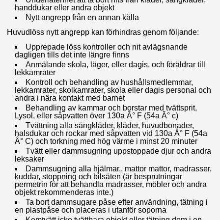
handdukar eller andra objekt
Nytt angrepp från en annan källa
Huvudlöss nytt angrepp kan förhindras genom följande:
Upprepade löss kontroller och nit avlägsnande
dagligen tills det inte längre finns
Anmälande skola, läger, eller dagis, och föräldrar till
lekkamrater
Kontroll och behandling av hushållsmedlemmar,
lekkamrater, skolkamrater, skola eller dagis personal och
andra i nära kontakt med barnet
Behandling av kammar och borstar med tvättsprit,
Lysol, eller såpvatten över 130a Â° F (54a Â° c)
Tvättning alla sängkläder, kläder, huvudbonader,
halsdukar och rockar med såpvatten vid 130a Â° F (54a
Â° C) och torkning med hög värme i minst 20 minuter
Tvätt eller dammsugning uppstoppade djur och andra
leksaker
Dammsugning alla hjälmar,, mattor mattor, madrasser,
kuddar, stoppning och bilsäten (är besprutningar
permetrin för att behandla madrasser, möbler och andra
objekt rekommenderas inte.)
Ta bort dammsugare påse efter användning, tätning i
en plastpåse och placeras i utanför soporna
Kemtvätt icke tvättbara objekt eller tätning dem i en