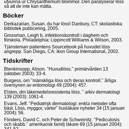
utvunna ur Chrysanthemum blommor. Den paralyserar löss
så att de inte kan mätta.
Böcker
Derkazarian, Susan. du har löss! Danbury, CT: skolastiska
bibliotek publicering, 2005.
Grossman, Leigh b. infektionskontroll i daghem och
förskola. Philadelphia: Lippincott Williams & Wilson, 2003.
Tjänsteman patientens Sourcebook på huvudet löss
angrepp. San Diego, CA: ikon Group International, 2002.
Tidskrifter
Blenkinsopp, Alison. "Huvudlöss." primärvården 13
(oktober 2003): 33-4.
Burgess, om "mänskliga löss och deras kontroll." årliga
översynen av entomologi 49 (2004): 457.
Elston, dm läkemedelsresistenta löss. " arkiv dermatologi
139 (2003): 1061-4.
Evans, Jeff. "Pediatrisk dermatologi: enkla metoder ofta
bäst. Löss, myggor, vårtor" husläkare nyheter 34 (15 januari
2004): 56.
Flinders, David C. och Peter de Schweinitz. "Pediculosis
och skabb." amerikansk familj läkare 69 (15 januari 2004):
341-52.