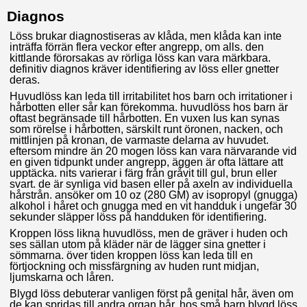
Diagnos
Löss brukar diagnostiseras av klåda, men klåda kan inte
inträffa förrän flera veckor efter angrepp, om alls. den
kittlande förorsakas av rörliga löss kan vara märkbara.
definitiv diagnos kräver identifiering av löss eller gnetter
deras.
Huvudlöss kan leda till irritabilitet hos barn och irritationer i
hårbotten eller sår kan förekomma. huvudlöss hos barn är
oftast begränsade till hårbotten. En vuxen lus kan synas
som rörelse i hårbotten, särskilt runt öronen, nacken, och
mittlinjen på kronan, de varmaste delarna av huvudet.
eftersom mindre än 20 mogen löss kan vara närvarande vid
en given tidpunkt under angrepp, äggen är ofta lättare att
upptäcka. nits varierar i färg från gråvit till gul, brun eller
svart. de är synliga vid basen eller på axeln av individuella
hårstrån. ansöker om 10 oz (280 GM) av isopropyl (gnugga)
alkohol i håret och gnugga med en vit handduk i ungefär 30
sekunder släpper löss på handduken för identifiering.
Kroppen löss likna huvudlöss, men de gräver i huden och
ses sällan utom på kläder när de lägger sina gnetter i
sömmarna. över tiden kroppen löss kan leda till en
förtjockning och missfärgning av huden runt midjan,
ljumskarna och låren.
Blygd löss debuterar vanligen först på genital hår, även om
de kan spridas till andra organ hår. hos små barn blygd löss